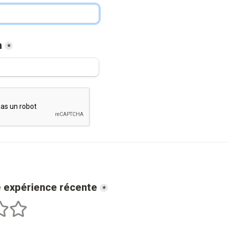
m
*
e expérience récente
*
les
 étoiles
5 étoiles