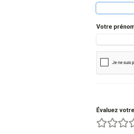
Votre préno
Évaluez votr
1 étoiles
2 étoiles
3 étoi
4