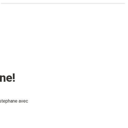
ane
!
stephane
 avec 